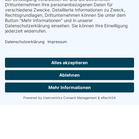
Top-Ausstattung im Betrieb (z.B. Vollausstattung bei
Arbeitskleidung in hoher Stückzahl für unser gewerbliches
Personal). Zudem fördern wir die gesundheitliche Vorsorge, sind
offen für moderne technische Ausstattung im Arbeitsumfeld
und legen Wert auf zeitgemäße Werkzeuge und Methoden.
Starke Gemeinschaft
Wir geben uns Rückendeckung, pflegen die Kommunikation auf
Augenhöhe und stärken uns wechselseitig mit konstruktivem
Feedback.
WEITERE EINSTIEGSMÖGLICHKEITEN