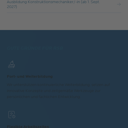
Ausbildung Konstruktionsmechaniker/-in (ab 1. Sept.
2027)
GUTE GRÜNDE FÜR RSB
Fort- und Weiterbildung
Wir unterstützen kontinuierliche Weiterbildung, setzen auf
innovative Konzepte und zeitgemäße Werkzeuge zur
persönlichen und fachlichen Entwicklung.
Flexible Arbeitszeiten