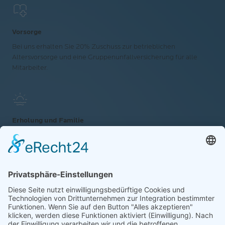
Vorsorge
Bei uns erhalten Sie 20% Zuschuss zur betrieblichen
Altersvorsorge und eine Gruppenunfallversicherung für alle
Mitarbeiter.
Erholung und Familie
30 Tage Urlaub, Sonderurlaub ab 10 Jahren
Betriebszugehörigkeit, steuerfreie Erholungsbeihilfe von 156 €
für den Arbeitnehmer, 104 € für den Ehepartner und 52 € je
Kind sowie regelmäßige Firmen-Events.
Modernes Arbeitsumfeld