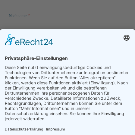
Nachname
*
E-Mail
*
Telefon
*
Gewünschtes Einstiegsdatum
*
Führerscheine
*