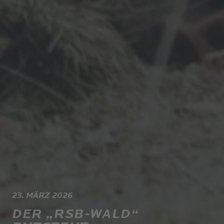
23. MÄRZ 2026
DER „RSB-WALD“