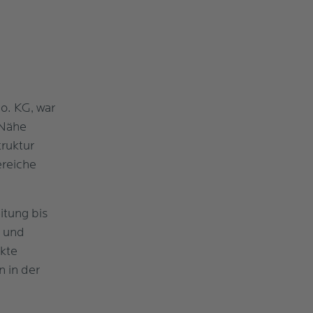
o. KG, war
 Nähe
ruktur
ereiche
itung bis
e und
ekte
 in der