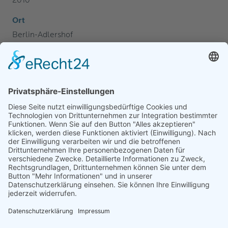
2010
Ort
Berlin-Adlershof
Alle Projekte
Nächstes Projekt