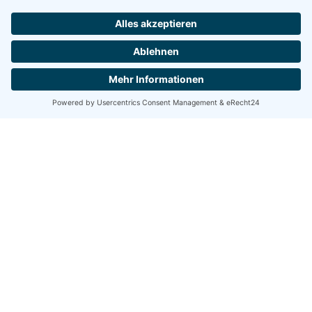
Firmensitz Rudolstadt
RSB Rudolstädter Systembau GmbH
Oststraße 40
07407 Rudolstadt
Thüringen
+49 (0) 3672 454-0
info@rsb-rudolstadt.de