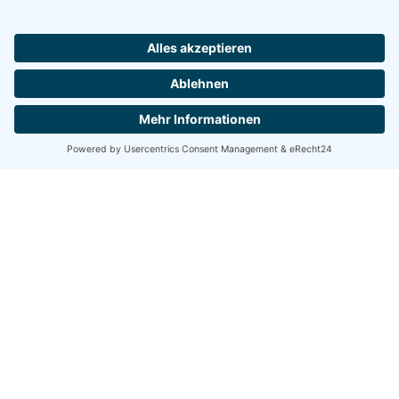
GUTE GRÜNDE FÜR RSB
Fort- und Weiterbildung
Wir unterstützen kontinuierliche Weiterbildung, setzen auf innovative
Konzepte und zeitgemäße Werkzeuge zur persönlichen und fachlichen
Entwicklung.
Flexible Arbeitszeiten
Wir bieten unseren Angestellten flexible Arbeitszeiten mit einem
Arbeitszeitkonto, einen festen Arbeitsplatz sowie die Möglichkeit auf
Home-Office je nach Position.