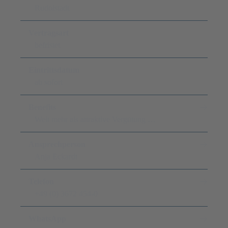
Rudolstadt
Vertragsart
befristet
Eintrittsdatum
ab sofort
Benefits
Weit mehr als attraktive Vergütung …
Ansprechperson
Anja Eckardt
Telefon
+49 (0) 3672 454-0
WhatsApp