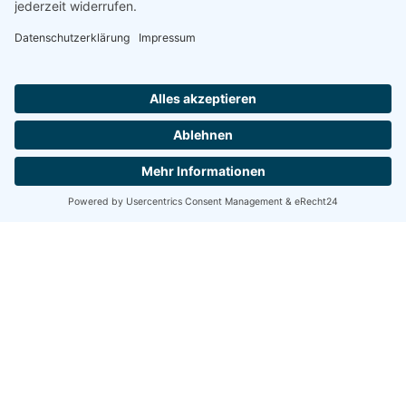
Produkte
Fahrbahnüberdachungen und Tankdächer
Gewerbegebäude
Fenster, Türen und Fassaden
Tankstellen, Autohöfe und Raststätten
Shopgebäude
Jahr
Sommer 2022
Ort
Lederhose (Thüringen Nordost)
Alle Projekte
Nächstes Projekt