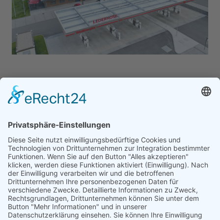
Bauherr / Auftraggeber
HP Fünfte Vermögensverwaltungs GmbH & Co. KG,
Bernau a. Chiemsee
Leistungen
Projektmanagement
Ingenieurleistungen
Stahlbau
Metallbau
Montage
Schlüsselfertigbau